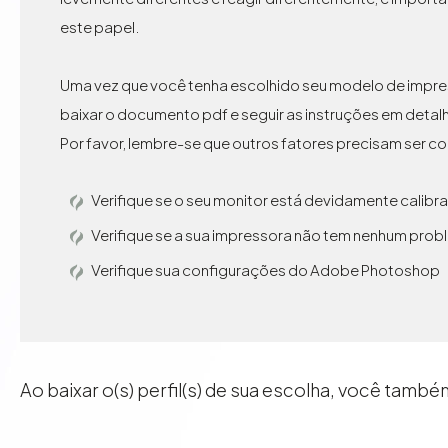
este papel.
Uma vez que você tenha escolhido seu modelo de impres
baixar o documento pdf e seguir as instruções em detal
Por favor, lembre-se que outros fatores precisam ser c
Verifique se o seu monitor está devidamente calibr
Verifique se a sua impressora não tem nenhum problem
Verifique sua configurações do Adobe Photoshop
Ao baixar o(s) perfil(s) de sua escolha, você tamb