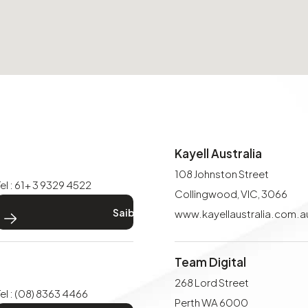
Kayell Australia
108 Johnston Street
Tel : 61+ 3 9329 4522
Collingwood, VIC, 3066
> Saiba mais
www.kayellaustralia.com.a
Team Digital
268 Lord Street
Tel : (08) 8363 4466
Perth WA 6000