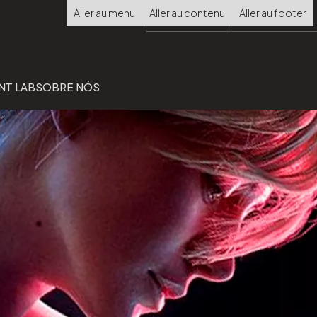
Choisir
Aller au menu
Aller au contenu
Aller au footer
la
langue
NT LAB
SOBRE NÓS