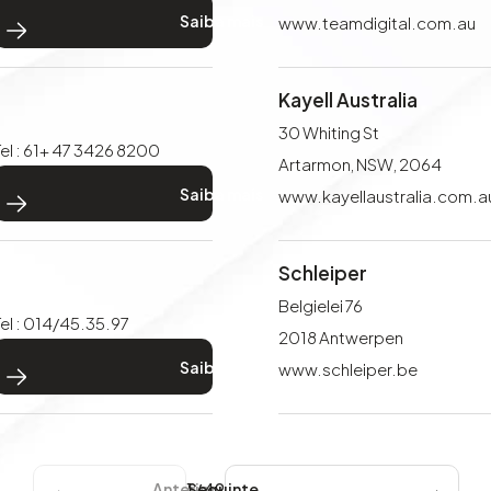
> Saiba mais
www.teamdigital.com.au
Kayell Australia
30 Whiting St
Tel : 61+ 47 3426 8200
Artarmon, NSW, 2064
> Saiba mais
www.kayellaustralia.com.a
Schleiper
Belgielei 76
Tel : 014/45.35.97
2018 Antwerpen
> Saiba mais
www.schleiper.be
1
/
49
Anterior
Seguinte Seguinte