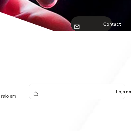
Contact
Loja online, pontos de venda online
o raio em