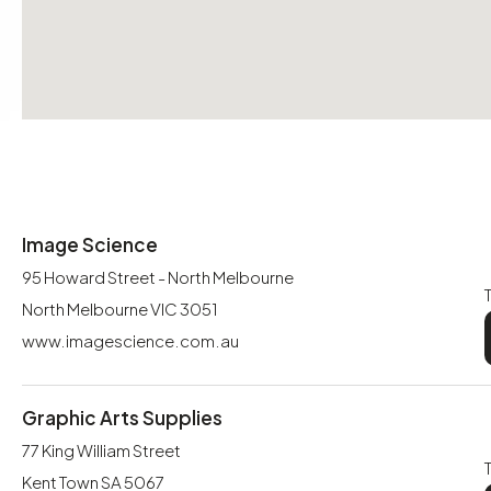
Image Science
95 Howard Street - North Melbourne
North Melbourne VIC 3051
www.imagescience.com.au
Graphic Arts Supplies
77 King William Street
Kent Town SA 5067