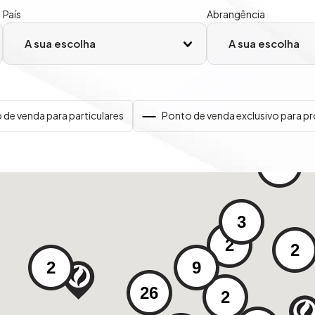
País
Abrangência
 de venda para particulares
Ponto de venda exclusivo para pr
5
3
2
2
2
9
26
2