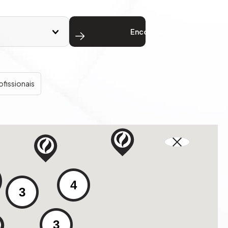
Encontrar
ofissionais
4
3
3