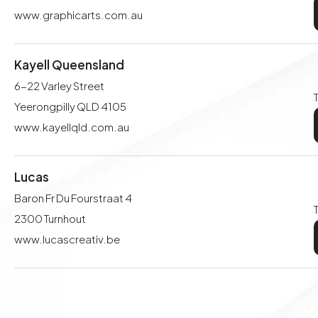
www.graphicarts.com.au
Kayell Queensland
6-22 Varley Street
Yeerongpilly QLD 4105
www.kayellqld.com.au
Lucas
Baron Fr Du Fourstraat 4
2300 Turnhout
www.lucascreativ.be