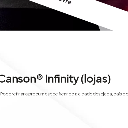
nson® Infinity (lojas)
. Pode refinar a procura especificando a cidade desejada, país e 