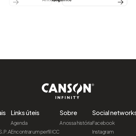
is
Links úteis
Sobre
Social network
Agenda
A nossa história
Facebook
S.P.A
Encontrar um perfil ICC
Instagram