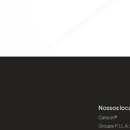
Nossos loca
Canson®
Groupe F.I.L.A.