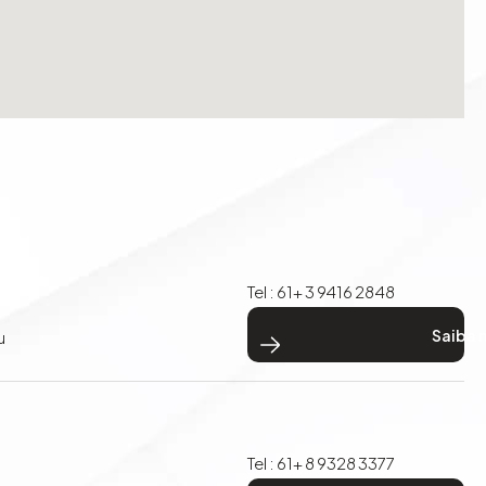
Tel : 61+ 3 9416 2848
> Saiba mais
u
Tel : 61+ 8 9328 3377