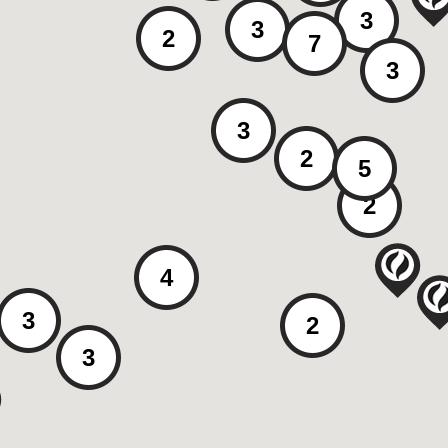
3
3
2
7
3
3
2
5
2
4
3
2
3