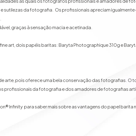
alidades as quais os fotógrafos profissionais e amadores de foto
es e sutilezas da fotografia. Os profissionais apreciam igualmen
.
dável, graças à sensação macia e acetinada.
fine art, dois papéis baritas:
Baryta Photographique 310g
e
Baryt
 de arte, pois oferece uma bela conservação das fotografias. O
 profissionais da fotografia e dos amadores de fotografias artí
n® Infinity
para saber mais sobre as vantagens do papel barita n