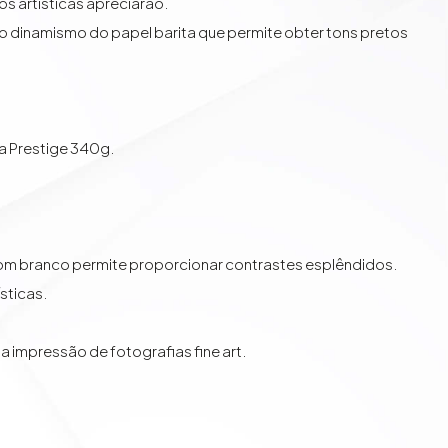
s artísticas apreciarão.
te o dinamismo do papel barita que permite obter tons pretos
a Prestige 340g
.
 tom branco permite proporcionar contrastes esplêndidos.
sticas.
a impressão de fotografias fine art.