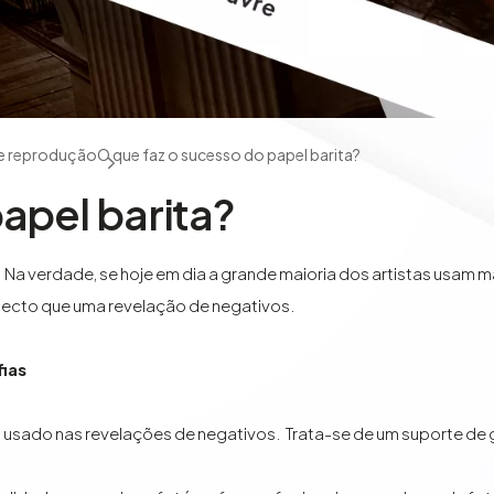
de reprodução
O que faz o sucesso do papel barita?
apel barita?
. Na verdade, se hoje em dia a grande maioria dos artistas usam m
pecto que uma revelação de negativos.
fias
 usado nas revelações de negativos. Trata-se de um suporte de g