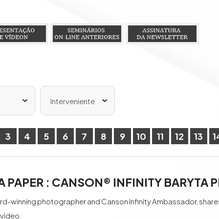
Interveniente
3
4
5
6
7
8
9
10
11
12
13
1
 PAPER : CANSON® INFINITY BARYTA 
d-winning photographer and Canson Infinity Ambassador, shares 
 video.