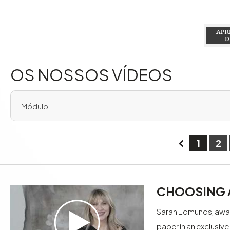
OS NOSSOS VÍDEOS
Módulo
1
2
CHOOSING A
Sarah Edmunds, awar
paper in an exclusive