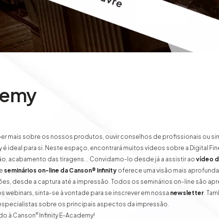
demy
er mais sobre os nossos produtos, ouvir conselhos de profissionais ou s
é ideal para si. Neste espaço, encontrará muitos vídeos sobre a Digital Fi
o, acabamento das tiragens... Convidamo-lo desde já a assistir ao
vídeo 
de
seminários on-line da Canson® Infinity
oferece uma visão mais aprofundad
es, desde a captura até a impressão. Todos os seminários on-line são ap
os webinars, sinta-se à vontade para se inscrever em nossa
newsletter
. Ta
specialistas sobre os principais aspectos da impressão.
®
do à Canson
Infinity E-Academy!