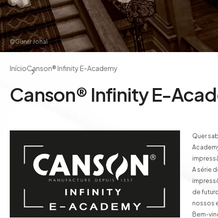
©Gurvir Johal
Início
Canson® Infinity E-Academy
Canson® Infinity E-Aca
Quer sab
Academy 
impressã
A série 
impressõ
de futur
nossos e
Bem-vin