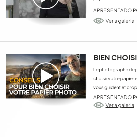
APRESENTADO P
Ver a galeria
BIEN CHOIS
Le photographe de p
choisir votre papier 
vous guident et prop
APRESENTADO P
Ver a galeria