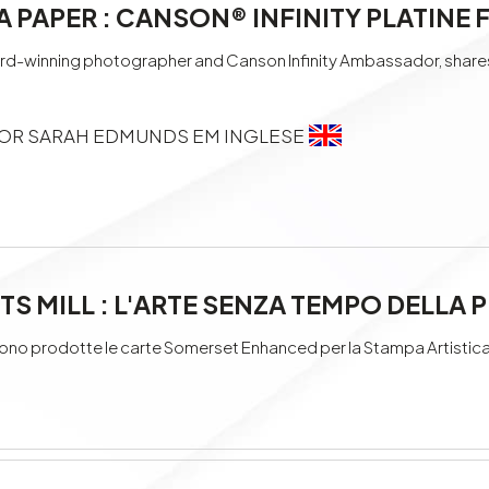
 PAPER : CANSON® INFINITY PLATINE 
-winning photographer and Canson Infinity Ambassador, shares he
OR SARAH EDMUNDS EM INGLESE
S MILL : L'ARTE SENZA TEMPO DELLA 
o prodotte le carte Somerset Enhanced per la Stampa Artistica 