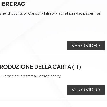
FIBRE RAG
r thoughts on Canson® Infinity Platine Fibre Rag paper in an
VER O VÍDEO
PRODUZIONE DELLA CARTA (IT)
Digitale della gamma Canson Infinity.
VER O VÍDEO