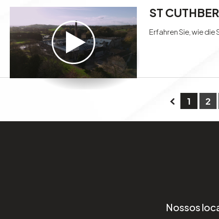
ST CUTHBERT
Erfahren Sie, wie die
1
2
Nossos loca