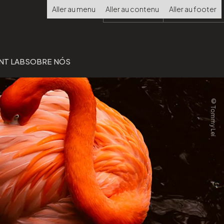
Choisir
Aller au menu
Aller au contenu
Aller au footer
la
langue
NT LAB
SOBRE NÓS
©Tommy Lei