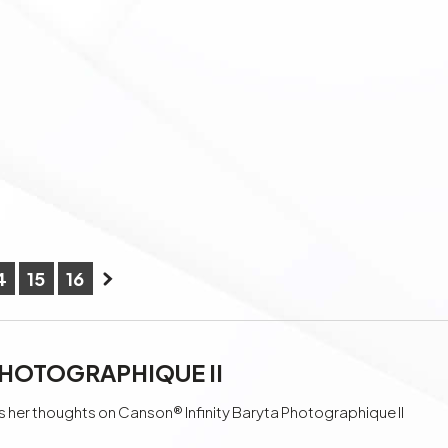
4
15
16
PHOTOGRAPHIQUE II
her thoughts on Canson® Infinity Baryta Photographique II