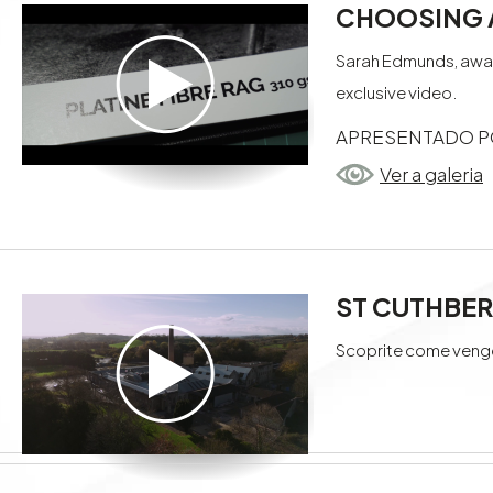
CHOOSING A
Sarah Edmunds, award
exclusive video.
APRESENTADO P
Ver a galeria
ST CUTHBERT
Scoprite come vengon