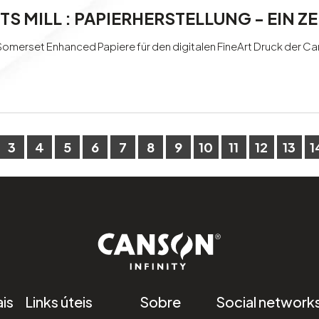
S MILL : PAPIERHERSTELLUNG - EIN ZE
 Somerset Enhanced Papiere für den digitalen FineArt Druck der Can
3
4
5
6
7
8
9
10
11
12
13
1
is
Links úteis
Sobre
Social network