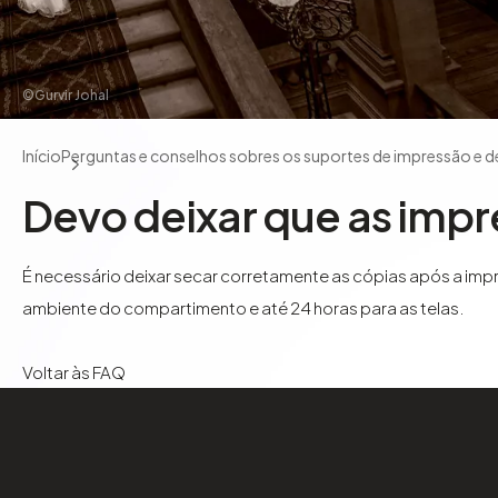
©Gurvir Johal
Início
Perguntas e conselhos sobres os suportes de impressão e 
Devo deixar que as imp
É necessário deixar secar corretamente as cópias após a impr
ambiente do compartimento e até 24 horas para as telas.
Voltar às FAQ