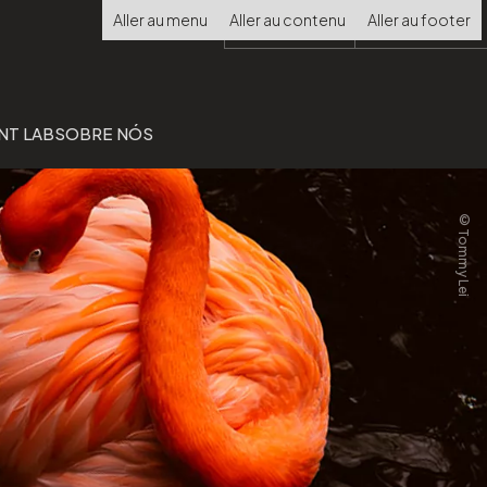
Choisir
Aller au menu
Aller au contenu
Aller au footer
la
langue
NT LAB
SOBRE NÓS
©Tommy Lei