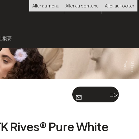
Choisir
Aller au menu
Aller au contenu
Aller au footer
la
langue
社概要
a
©
L
e
o
F
a
r
r
i
コンタクト
 Rives® Pure White