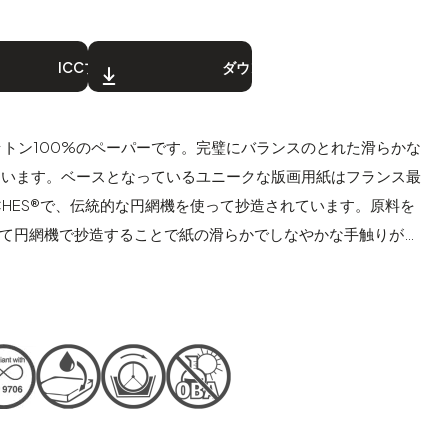
ロファイル
ダウンロード
teは原料コットン100%のペーパーです。完璧にバランスのとれた滑らかな
ています。ベースとなっているユニークな版画用紙はフランス最
CHES®で、伝統的な円網機を使って抄造されています。原料を
けて円網機で抄造することで紙の滑らかでしなやかな手触りが生
BAs）無添加のピュアホワイトです。
しい発色、深みのあるブラックと自然なホワイトをもたらし、写
に最高の色調、完璧なハイライトと中間色のあるプリントを作り
s® Pure Whiteはアーティスト、印刷業者や写真家に、リミテッ
らず、本物のARCHES®ペーパーでデジタルプリント作品を作