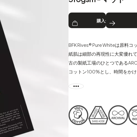
購入先
ICCプ
BFK Rives® Pure Whi
紙肌は細部の再現性に大変優れ
古の製紙工場のひとつであるAR
コットン100%とし、時間をか
まれます。紙色は蛍光増白剤（O
独自のインク受容層が、素晴ら
真家、アーティストや印刷業者
出すことを可能にします。
最高級版画用紙であるBFK Rive
ド・オープンエディションに関わ
り出すことを可能にします。