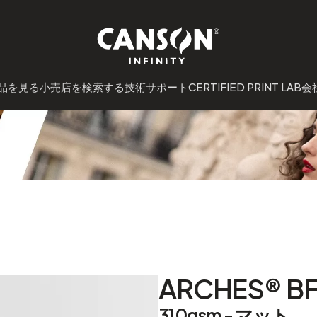
品を見る
小売店を検索する
技術サポート
CERTIFIED PRINT LAB
会
ARCHES® BFK
310gsm - マット