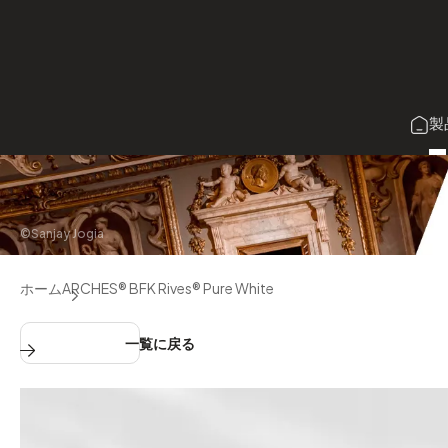
メ
イ
ン
コ
製
ン
テ
ン
ツ
©Sanjay Jogia
に
移
ホーム
ARCHES® BFK Rives® Pure White
動
一覧に戻る