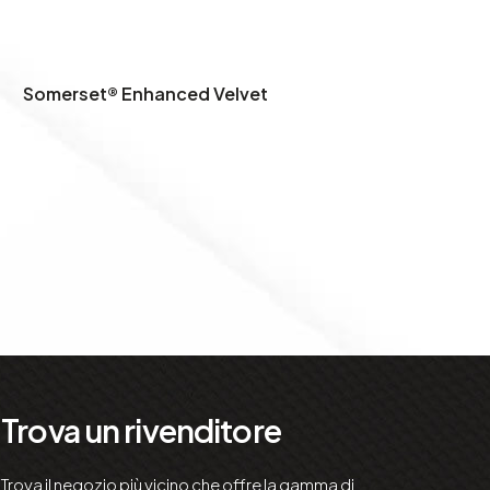
Somerset® Enhanced Velvet
Trova un rivenditore
Trova il negozio più vicino che offre la gamma di