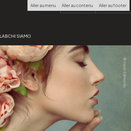
Choisir
Aller au menu
Aller au contenu
Aller au footer
la
langue
 LAB
CHI SIAMO
©Sarah Edmunds