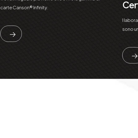
Cert
carte Canson® Infinity.
I labor
sono una