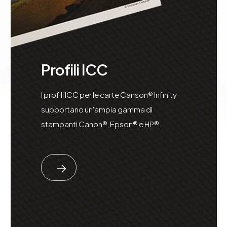
Profili ICC
I profili ICC per le carte Canson® Infinity
supportano un'ampia gamma di
stampanti Canon®, Epson® e HP®.