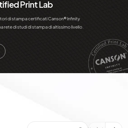
ified Print Lab
atori di stampa certificati Canson® Infinity
 rete di studi di stampa di altissimo livello.