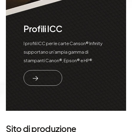
Profili ICC
I profili ICC per le carte Canson® Infinity
supportano un'ampia gamma di
stampanti Canon®, Epson® e HP®.
Scoprire
Sito di produzione