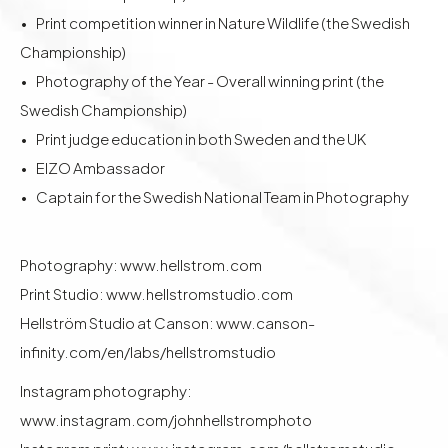
• Print competition winner in Nature Wildlife (the Swedish
Championship)
• Photography of the Year - Overall winning print (the
Swedish Championship)
• Print judge education in both Sweden and the UK
• EIZO Ambassador
• Captain for the Swedish National Team in Photography
Photography:
www.hellstrom.com
Print Studio:
www.hellstromstudio.com
Hellström Studio at Canson:
www.canson-
infinity.com/en/labs/hellstromstudio
Instagram photography:
www.instagram.com/johnhellstromphoto