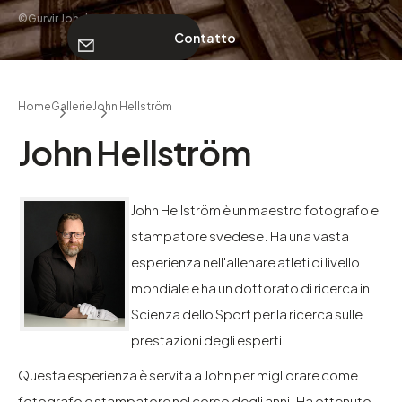
©Gurvir Johal
Contatto
CHI SIAMO
Home
Gallerie
John Hellström
Contatto
John Hellström
John Hellström è un maestro fotografo e
stampatore svedese. Ha una vasta
esperienza nell'allenare atleti di livello
mondiale e ha un dottorato di ricerca in
Scienza dello Sport per la ricerca sulle
prestazioni degli esperti.
Questa esperienza è servita a John per migliorare come
fotografo e stampatore nel corso degli anni. Ha ottenuto