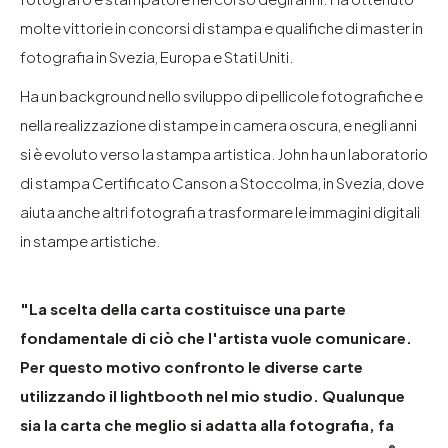
molte vittorie in concorsi di stampa e qualifiche di master in
fotografia in Svezia, Europa e Stati Uniti.
Ha un background nello sviluppo di pellicole fotografiche e
nella realizzazione di stampe in camera oscura, e negli anni
si è evoluto verso la stampa artistica. John ha un laboratorio
di stampa Certificato Canson a Stoccolma, in Svezia, dove
aiuta anche altri fotografi a trasformare le immagini digitali
in stampe artistiche.
"La scelta della carta costituisce una parte
fondamentale di ciò che l'artista vuole comunicare.
Per questo motivo confronto le diverse carte
utilizzando il lightbooth nel mio studio. Qualunque
sia la carta che meglio si adatta alla fotografia, fa