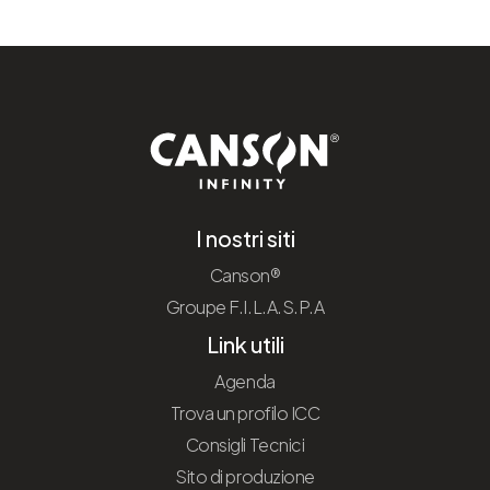
I nostri siti
Canson®
Groupe F.I.L.A.S.P.A
Link utili
Agenda
Trova un profilo ICC
Consigli Tecnici
Sito di produzione