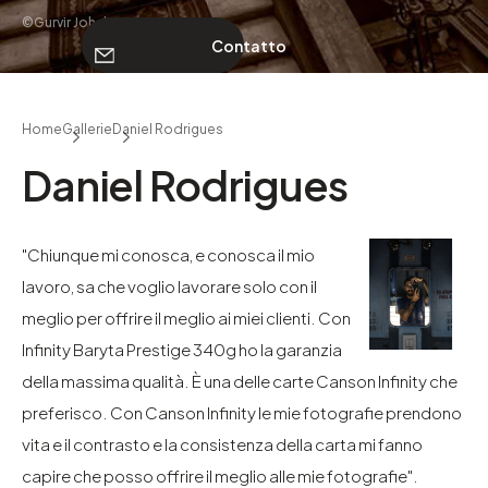
©Gurvir Johal
Contatto
CHI SIAMO
Home
Gallerie
Daniel Rodrigues
Contatto
Daniel Rodrigues
"Chiunque mi conosca, e conosca il mio
lavoro, sa che voglio lavorare solo con il
meglio per offrire il meglio ai miei clienti. Con
Infinity Baryta Prestige 340g ho la garanzia
della massima qualità. È una delle carte Canson Infinity che
preferisco. Con Canson Infinity le mie fotografie prendono
vita e il contrasto e la consistenza della carta mi fanno
capire che posso offrire il meglio alle mie fotografie". ​