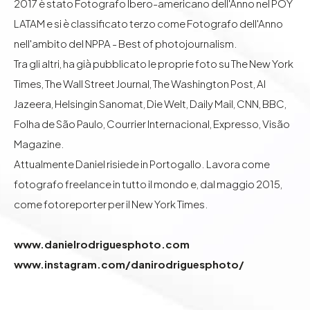
2017 è stato Fotografo Ibero-americano dell'Anno nel POY
LATAM e si è classificato terzo come Fotografo dell'Anno
nell'ambito del NPPA - Best of photojournalism.
Tra gli altri, ha già pubblicato le proprie foto su The New York
Times, The Wall Street Journal, The Washington Post, Al
Jazeera, Helsingin Sanomat, Die Welt, Daily Mail, CNN, BBC,
Folha de São Paulo, Courrier Internacional, Expresso, Visão
Magazine.
Attualmente Daniel risiede in Portogallo. Lavora come
fotografo freelance in tutto il mondo e, dal maggio 2015,
come fotoreporter per il New York Times.
www.danielrodriguesphoto.com
www.instagram.com/danirodriguesphoto/