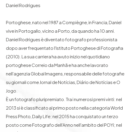
Daniel Rodrigues
Portoghese, nato nel 1987 a Compiègne, in Francia, Daniel
vive in Portogallo, vicino a Porto, da quando ha 10 anni.
Daniel Rodrigues è diventato fotografo professionista
dopo aver frequentato l'Istituto Portoghese di Fotografia
(2010). La sua carriera ha avuto inizio nel quotidiano
portoghese Correio da Manhã e ha anche lavorato
nell'agenzia Global Imagens, responsabile delle fotografie
su giornali come Jornal de Notícias, Diário de Notícias e O
Jogo.
È un fotografo pluripremiato. Tra i numerosi premi vinti: nel
2013 si è classificato al primo posto nella categoria World
Press Photo, Daily Life; nel 2015 ha conquistato un terzo
posto come Fotografo dell'Anno nell'ambito del POYi; nel