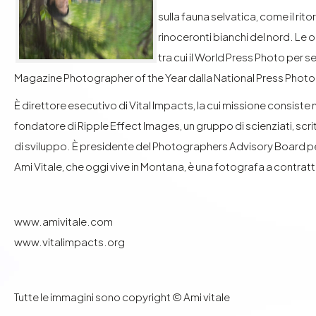
sulla fauna selvatica, come il ritor
rinoceronti bianchi del nord. Le o
tra cui il World Press Photo per s
Magazine Photographer of the Year dalla National Press Phot
È direttore esecutivo di Vital Impacts, la cui missione consiste 
fondatore di Ripple Effect Images, un gruppo di scienziati, scrit
di sviluppo. È presidente del Photographers Advisory Board pe
Ami Vitale, che oggi vive in Montana, è una fotografa a contratt
www.amivitale.com
www.vitalimpacts.org
Tutte le immagini sono copyright © Ami vitale