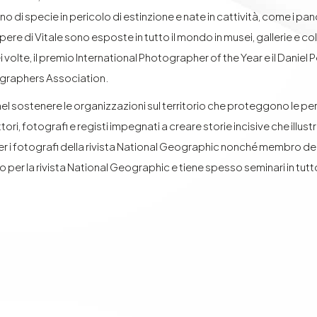
no di specie in pericolo di estinzione e nate in cattività, come i panda
pere di Vitale sono esposte in tutto il mondo in musei, gallerie e col
ei volte, il premio International Photographer of the Year e il Dani
ographers Association.
nel sostenere le organizzazioni sul territorio che proteggono le per
tori, fotografi e registi impegnati a creare storie incisive che illus
r i fotografi della rivista National Geographic nonché membro del
o per la rivista National Geographic e tiene spesso seminari in tutt