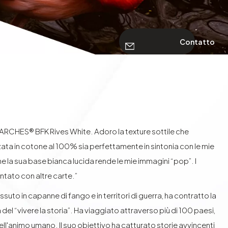
Contatto
a ARCHES® BFK Rives White. Adoro la texture sottile che
ata in cotone al 100% sia perfettamente in sintonia con le mie
e la sua base bianca lucida rende le mie immagini “pop”. I
ntato con altre carte.”
suto in capanne di fango e in territori di guerra, ha contratto la
l “vivere la storia”. Ha viaggiato attraverso più di 100 paesi,
dell'animo umano. Il suo obiettivo ha catturato storie avvincenti