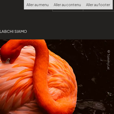
Choisir
Aller au menu
Aller au contenu
Aller au footer
la
langue
 LAB
CHI SIAMO
©Tommy Lei