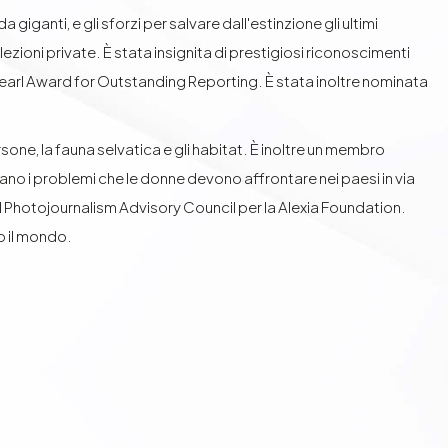
 giganti, e gli sforzi per salvare dall'estinzione gli ultimi
lezioni private. È stata insignita di prestigiosi riconoscimenti
el Pearl Award for Outstanding Reporting. È stata inoltre nominata
sone, la fauna selvatica e gli habitat. È inoltre un membro
trano i problemi che le donne devono affrontare nei paesi in via
 Photojournalism Advisory Council per la Alexia Foundation.
o il mondo.