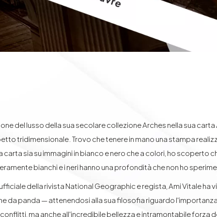
one del lusso della sua secolare collezione Arches nella sua cart
etto tridimensionale. Trovo che tenere in mano una stampa realizz
carta sia su immagini in bianco e nero che a colori, ho scoperto ch
veramente bianchi e i neri hanno una profondità che non ho sperime
iciale della rivista National Geographic e regista, Ami Vitale ha vis
 da panda — attenendosi alla sua filosofia riguardo l'importanza de
conflitti, ma anche all'incredibile bellezza e intramontabile forza 