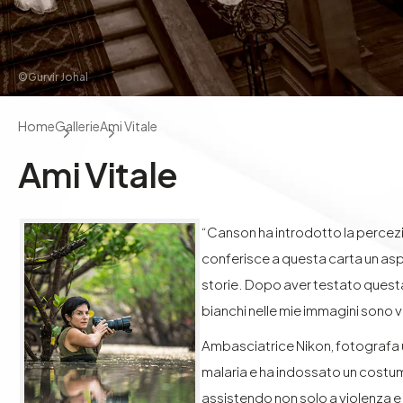
©Gurvir Johal
Home
Gallerie
Ami Vitale
Ami Vitale
“Canson ha introdotto la percezi
conferisce a questa carta un asp
storie. Dopo aver testato questa 
bianchi nelle mie immagini sono 
Ambasciatrice Nikon, fotografa uff
malaria e ha indossato un costume
assistendo non solo a violenza e 