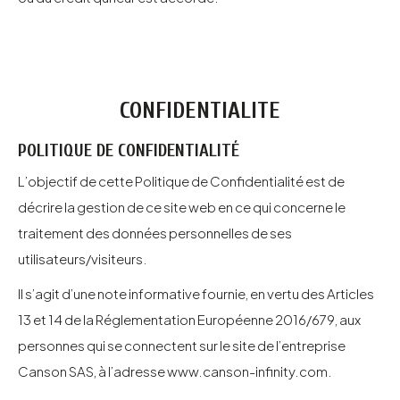
CONFIDENTIALITE
POLITIQUE DE CONFIDENTIALITÉ
L’objectif de cette Politique de Confidentialité est de
décrire la gestion de ce site web en ce qui concerne le
traitement des données personnelles de ses
utilisateurs/visiteurs.
Il s’agit d’une note informative fournie, en vertu des Articles
13 et 14 de la Réglementation Européenne 2016/679, aux
personnes qui se connectent sur le site de l’entreprise
Canson SAS, à l’adresse
www.canson-infinity.com
.