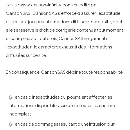
Le site
www.canson-infinity.com
est édité par
Canson SAS. Canson SAS s’efforce d’assurer l’exactitude
et la mise à jour des informations diffusées sur ce site, dont
elle se réserve le droit de corriger le contenu à tout moment
et sans préavis. Toutefois, Canson SAS ne garantit ni
l’exactitude ni le caractère exhaustif des informations
diffusées sur ce site.
En conséquence, Canson SAS décline toute responsabilité
:
en cas d’inexactitudes qui pourraient affecter les
informations disponibles sur ce site, ou leur caractère
incomplet ;
en cas de dommages résultant d’une intrusion d’un