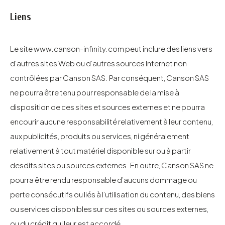
Liens
Le site
www.canson-infinity.com
peut inclure des liens vers
d’autres sites Web ou d’autres sources Internet non
contrôlées par Canson SAS. Par conséquent, Canson SAS
ne pourra être tenu pour responsable de la mise à
disposition de ces sites et sources externes et ne pourra
encourir aucune responsabilité relativement à leur contenu,
aux publicités, produits ou services, ni généralement
relativement à tout matériel disponible sur ou à partir
desdits sites ou sources externes. En outre, Canson SAS ne
pourra être rendu responsable d’aucuns dommage ou
perte consécutifs ou liés à l’utilisation du contenu, des biens
ou services disponibles sur ces sites ou sources externes,
ou du crédit qui leur est accordé.