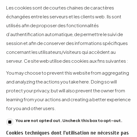
Les cookies sont de courtes chaines de caractères
échangées entre les serveurs et les clients web. Ils sont
utilisés afin de proposer des fonctionnalités
d’authentification automatique, de permettre le suivi de
session et afin de conserver des informations spécifiques
concernant les utilisateurs/visiteurs qui accèdent au
serveur. Ce site web utilise des cookies aux fins suivantes :
You may choose to prevent this website from aggregating
and analyzing the actions you take here. Doing so will
protect your privacy, but will also prevent the owner from
learning from your actions and creating a better experience
for you and other users.
You are not opted out. Uncheck this box to opt-out.
Cookies techniques dont l’utilisation ne nécessite pas