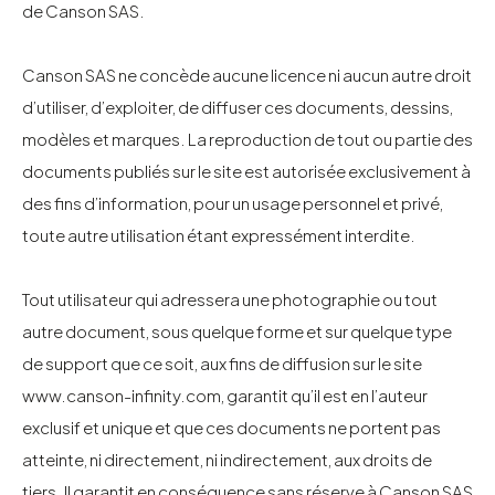
de Canson SAS.
Canson SAS ne concède aucune licence ni aucun autre droit
d’utiliser, d’exploiter, de diffuser ces documents, dessins,
modèles et marques. La reproduction de tout ou partie des
documents publiés sur le site est autorisée exclusivement à
des fins d’information, pour un usage personnel et privé,
toute autre utilisation étant expressément interdite.
Tout utilisateur qui adressera une photographie ou tout
autre document, sous quelque forme et sur quelque type
de support que ce soit, aux fins de diffusion sur le site
www.canson-infinity.com
, garantit qu’il est en l’auteur
exclusif et unique et que ces documents ne portent pas
atteinte, ni directement, ni indirectement, aux droits de
tiers. Il garantit en conséquence sans réserve à Canson SAS