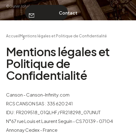
©Gurvir Johal
Contact
À PROPOS
Accueil
Mentions légales et Politique de Confidentialité
Contact
Mentions légales et
Politique de
Confidentialité
Canson - Canson-Infinity.com
RCS CANSON SAS : 335 620 241
IDU : FR209518_01QLHF / FR218298_07UNUT
N°67 rue Louis et Laurent Seguin - CS 70139 - 07104
Annonay Cedex - France