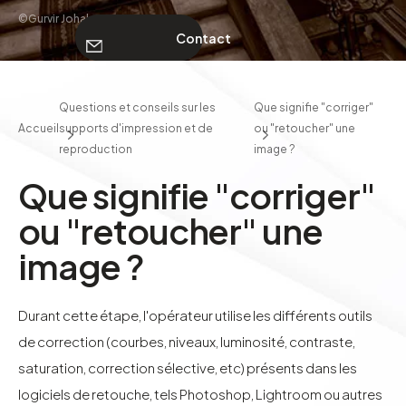
©Gurvir Johal
Contact
À PROPOS
Questions et conseils sur les
Que signifie "corriger"
Accueil
supports d'impression et de
ou "retoucher" une
Contact
reproduction
image ?
Que signifie "corriger"
ou "retoucher" une
image ?
Durant cette étape, l'opérateur utilise les différents outils
de correction (courbes, niveaux, luminosité, contraste,
saturation, correction sélective, etc) présents dans les
logiciels de retouche, tels Photoshop, Lightroom ou autres