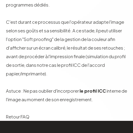
programmes dédiés.
C'est durant ce processus que l'opérateur adapte l'image
selon ses goûts et sa sensibilité. A ce stade, il peut utiliser
l'option "Soft proofing" de la gestion de la couleur afin
d'afficher sur un écran calibré, le résultat de ses retouches ;
avant de procéder à l'impression finale (simulation du profil
de sortie, dans notre cas le profil ICC de l'accord
papier/imprimante).
Astuce : Ne pas oublier d'incorporer
le profil ICC
interne de
l'image au moment de son enregistrement.
Retour FAQ