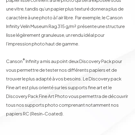
une vitre, tandis qu’un papier plus texturé donnera plus de
caractère à une photo à l’air libre. Par exemple, le
Canson
Infinity Velin Museum Rag 315 g/m²
présente une structure
lisse légèrement granuleuse, un rendu idéal pour
l’impression photo haut de gamme.
®
Canson
Infinity a mis au point deux
Discovery Pack
pour
vous permettre de tester nos différents papiers et de
trouver le plus adapté à vos besoins. Le Discovery pack
Fine art est plus orienté sur les supports fine art et le
Discovery Pack Fine Art Photo vous permettra de découvrir
tous nos supports photo comprenant notamment nos
papiers RC (Resin-Coated).