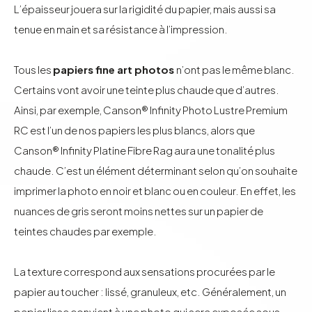
L’épaisseur jouera sur la rigidité du papier, mais aussi sa
tenue en main et sa résistance à l’impression.
Tous les
papiers fine art photos
n’ont pas le même blanc.
Certains vont avoir une teinte plus chaude que d’autres.
Ainsi, par exemple,
Canson® Infinity Photo Lustre Premium
RC
est l’un de nos papiers les plus blancs, alors que
Canson® Infinity Platine Fibre Rag
aura une tonalité plus
chaude. C’est un élément déterminant selon qu’on souhaite
imprimer la photo en noir et blanc ou en couleur. En effet, les
nuances de gris seront moins nettes sur un papier de
teintes chaudes par exemple.
La texture correspond aux sensations procurées par le
papier au toucher : lissé, granuleux, etc. Généralement, un
papier lisse convient à une photo qui sera exposée sous