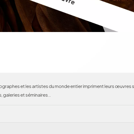
graphes et les artistes du monde entier impriment leurs œuvres su
, galeries et séminaires…