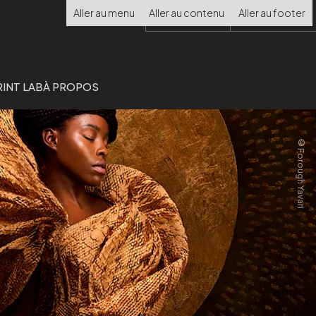
Choisir
Aller au menu
Aller au contenu
Aller au footer
la
langue
RINT LAB
À PROPOS
©Forough Yavari