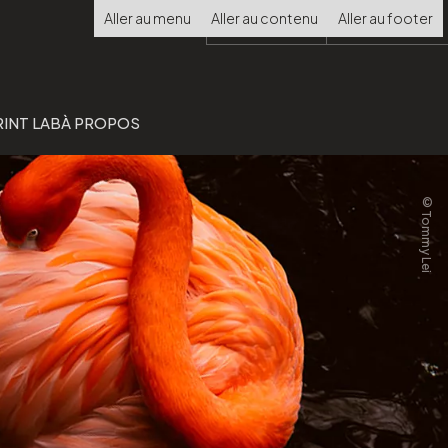
Choisir
Aller au menu
Aller au contenu
Aller au footer
la
langue
RINT LAB
À PROPOS
©Tommy Lei