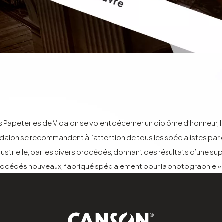
les Papeteries de Vidalon se voient décerner un diplôme d’honneur
dalon se recommandent à l’attention de tous les spécialistes par di
rielle, par les divers procédés, donnant des résultats d’une supéri
rocédés nouveaux, fabriqué spécialement pour la photographie »