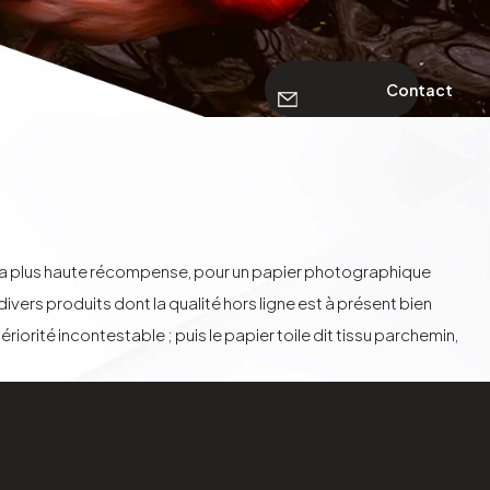
Contact
, la plus haute récompense, pour un papier photographique
vers produits dont la qualité hors ligne est à présent bien
orité incontestable ; puis le papier toile dit tissu parchemin,