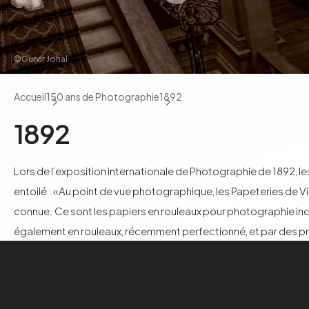
©Gurvir Johal
Accueil
150 ans de Photographie
1892
1892
Lors de l’exposition internationale de Photographie de 1892, 
entoilé : «Au point de vue photographique, les Papeteries de Vi
connue. Ce sont les papiers en rouleaux pour photographie indust
également en rouleaux, récemment perfectionné, et par des p