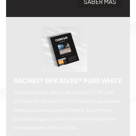
SABER MÁS
ARCHES® BFK RIVES® PURE WHITE
Como resultado del uso de algodón 100% y del
proceso de fabricación en forma redonda, el papel
tiene un tacto muy suave y flexible. Este tiene un
tono blanco puro y está completamente libre de
blanqueadores ópticos (OBA).