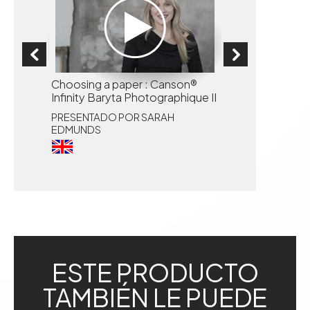
Bien choisir son
Choosing a paper : Canson®
présenté par An
Infinity Baryta Photographique II
RT
Gaudencio
PRESENTADO POR SARAH
EDMUNDS
PRESENTADO PO
GAUDENCIO
ESTE PRODUCTO
TAMBIÉN LE PUEDE