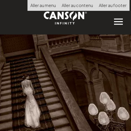
Direkt
Aller au menu
Aller au contenu
Aller au footer
zum
Inhalt
Choisir
la
langue
STARTSEITE
PRODUKTE
SHOPFINDER
TECHNISCHE BERATUNG
CERTIFIED PRINT LAB