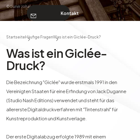
©Gurvir Johal
Kontakt
ÜBER UNS
Startseite
Häufige Fragen
Was ist ein Giclée-Druck?
Kontakt
Was ist ein Giclée-
Druck?
Die Bezeichnung "Giclée" wurde erstmals 1991 in den
Vereinigten Staaten für eine Erfindung von Jack Duganne
(Studio Nash Editions) verwendet und steht für das
allererste Digitaldruckverfahren mit "Tintenstrahl" für
Kunstreproduktion und Kunstverlage.
Der erste Digitalabzug erfolgte 1989 mit einem