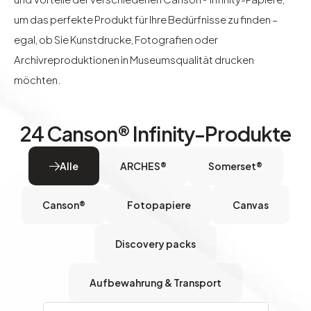
um das perfekte Produkt für Ihre Bedürfnisse zu finden –
egal, ob Sie Kunstdrucke, Fotografien oder
Archivreproduktionen in Museumsqualität drucken
möchten.
24
Canson® Infinity-Produkte
Alle
ARCHES®
Somerset®
Canson®
Fotopapiere
Canvas
Discovery packs
Aufbewahrung & Transport