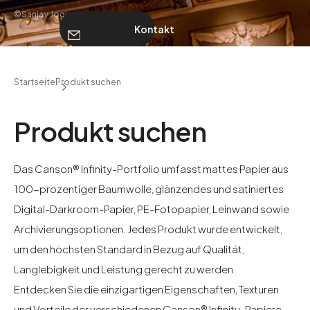
©Sanjay Jogia
Kontakt
ÜBER UNS
Startseite
Produkt suchen
Kontakt
Produkt suchen
Das Canson® Infinity-Portfolio umfasst mattes Papier aus
100-prozentiger Baumwolle, glänzendes und satiniertes
Digital-Darkroom-Papier, PE-Fotopapier, Leinwand sowie
Archivierungsoptionen. Jedes Produkt wurde entwickelt,
um den höchsten Standard in Bezug auf Qualität,
Langlebigkeit und Leistung gerecht zu werden.
Entdecken Sie die einzigartigen Eigenschaften, Texturen
und Vorteile der verschiedenen Canson® Infinity-Papiere,