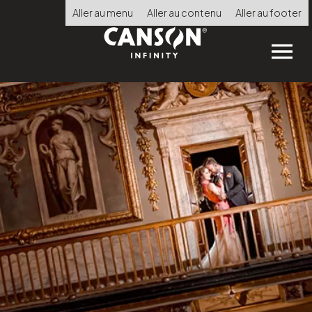
Direkt
Aller au menu
Aller au contenu
Aller au footer
zum
Inhalt
Choisir
la
langue
STARTSEITE
PRODUKTE
SHOPFINDER
TECHNISCHE BERATUNG
CERTIFIED PRINT LAB