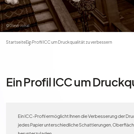
©Gurvir Johal
Startseite
Ein Profil ICC um Druckqualität zu verbessern
Ein Profil ICC um Druckq
Ein ICC-Profil ermöglicht Ihnen die Verbesserung der Druc
jedes Papier unterschiedliche Schattierungen, Oberfläche
herunterzuladen.