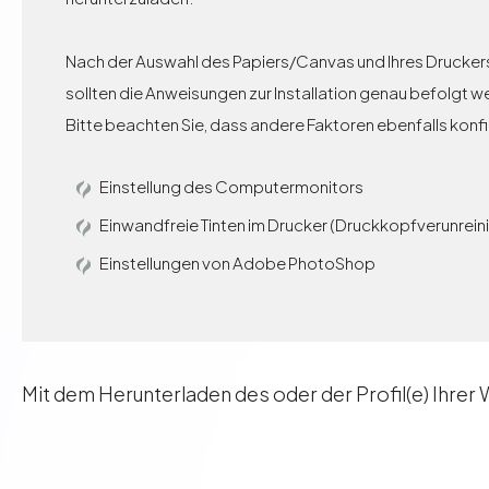
Nach der Auswahl des Papiers/Canvas und Ihres Drucker
sollten die Anweisungen zur Installation genau befolgt 
Bitte beachten Sie, dass andere Faktoren ebenfalls konfig
Einstellung des Computermonitors
Einwandfreie Tinten im Drucker (Druckkopfverunreini
Einstellungen von Adobe PhotoShop
Mit dem Herunterladen des oder der Profil(e) Ihrer