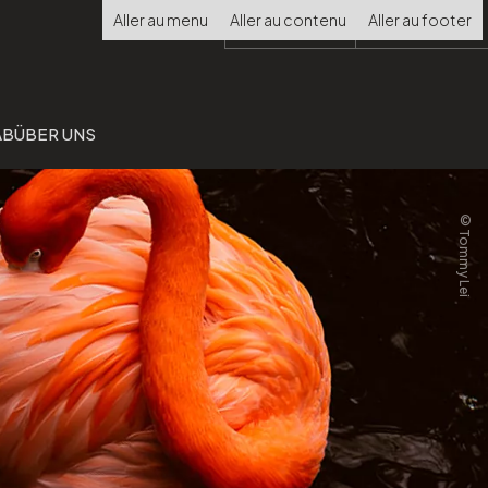
Choisir
Aller au menu
Aller au contenu
Aller au footer
la
langue
AB
ÜBER UNS
©Tommy Lei