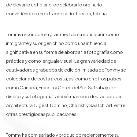
de elevar lo cotidiano, de celebrar lo ordinario
convirtiéndolo en extraordinario. La vida, tal cual.
Tommy reconoce en gran medida su educación como
inmigrante y su origen chino como una influencia
significativa en su forma de abordar la fotografía como
práctica y como lenguaje visual. La gran variedad de
cautivadores grabados de edición limitada de Tommy se
colecciona de costa a costa, así como en otros países
como Canadá, Francia y Corea del Sur. Su trabajo de
diseño y su fotografía también han sido destacados en
Architectural Digest, Domino, Chairish y Saatchi Art, entre
otras prestigiosas publicaciones.
Tommy ha comisariado y producido recientemente su