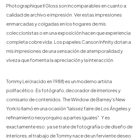
Photographique II Gloss son incomparables en cuanto a
calidad de archivo e impresión. Ver estas impresiones
enmarcadas y colgadas en los hogares de mis
coleccionistas o en una exposición hacen que experiencia
completa cobre vida. Los papeles Canson Infinity dotan a
mis impresiones de una sensación de atemporalidad y
viveza que fomenta la apreciación y la interacción.
Tommy Lei (nacido en 1988) es un moderno artista
polifacético. Es fotógrafo, decorador de interiores y
comisario de contenidos. The Window de Barney's New
York lo llamó en una ocasión "laissez faire de Los Ángeles y
refinamiento neoyorquino a partes iguales". Y es
exactamente eso: ya se trate de fotografía o de diseño de
interiores, el trabajo de Tommy nace de un ferviente deseo