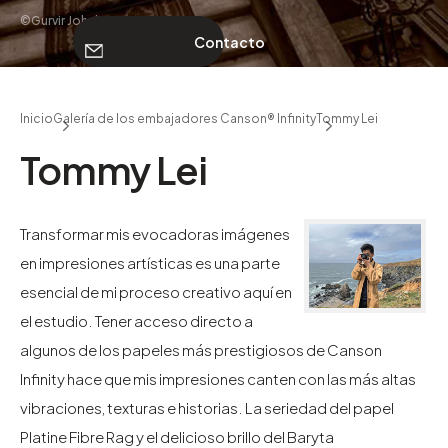
©Gurvir Johal
Contacto
SOBRE NOSOTROS
Inicio
Galería de los embajadores Canson® Infinity
Tommy Lei
Contacto
Tommy Lei
Transformar mis evocadoras imágenes
en impresiones artísticas es una parte
esencial de mi proceso creativo aquí en
el estudio. Tener acceso directo a
algunos de los papeles más prestigiosos de Canson
Infinity hace que mis impresiones canten con las más altas
vibraciones, texturas e historias. La seriedad del papel
Platine Fibre Rag y el delicioso brillo del Baryta