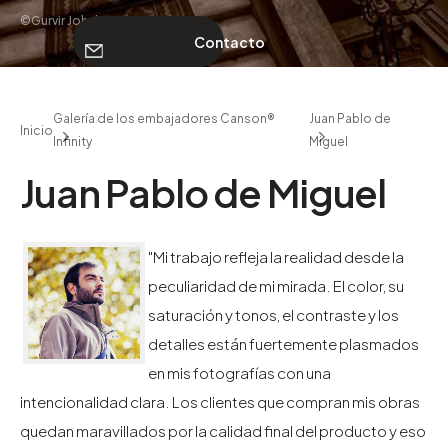
©Gurvir Johal
Contacto
SOBRE NOSOTROS
Galería de los embajadores Canson®
Juan Pablo de
Inicio
Infinity
Miguel
Contacto
Juan Pablo de Miguel
"Mi trabajo refleja la realidad desde la
peculiaridad de mi mirada. El color, su
saturación y tonos, el contraste y los
detalles están fuertemente plasmados
en mis fotografías con una
intencionalidad clara. Los clientes que compran mis obras
quedan maravillados por la calidad final del producto y eso