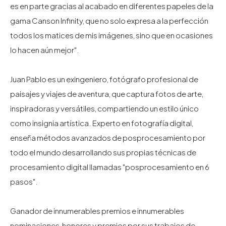
es en parte gracias al acabado en diferentes papeles de la
gama Canson Infinity, que no solo expresa a la perfección
todos los matices de mis imágenes, sino que en ocasiones
lo hacen aún mejor".
Juan Pablo es un exingeniero, fotógrafo profesional de
paisajes y viajes de aventura, que captura fotos de arte,
inspiradoras y versátiles, compartiendo un estilo único
como insignia artística. Experto en fotografía digital,
enseña métodos avanzados de posprocesamiento por
todo el mundo desarrollando sus propias técnicas de
procesamiento digital llamadas "posprocesamiento en 6
pasos".
Ganador de innumerables premios e innumerables
nominaciones, honores y premios por sus trabajos de