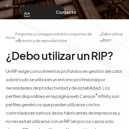
©Gurvir Johal
Contacto
SOBRE NOSOTROS
Preguntas y consejos sobre los soportes de
¿Debo utilizar
Inicio
impresión y de reproducciónn
un RIP?
Contacto
¿Debo utilizar un RIP?
Un RIP exige conocimientos profundos en gestión del color,
sobre todo se utiliza en un entorno profesional por
necesidades de productividad y de estabilidad. Los
®
perfiles disponibles en la página web Canson
Infinity son
perfiles genéricos que pueden utilizarse con los
controladores nativos de los fabricantes de impresoras y
no necesitan utilizarse con un RIP (en pocos casos solo